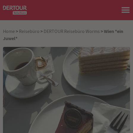
>
>
> Wien *ein
Home
Reisebüro
DERTOUR Reisebüro Worms
Juwel*