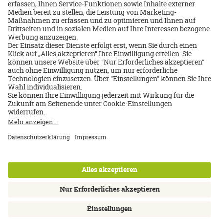
Mitteleuropa/Wien & Umgebung
Beethoven
8 Tage/Frühstück
Inkl. Flug ab/bis Deutschland
02.11.2026
1.067 €
p.P. ab
Über uns
Impressum
Datenschutz
AGB
Nutzungsbedingungen
Cookie Einstellungen
Kontakt
Newsletter
FAQ
Inhalte: Standards & Meldung
Barrierefreiheitserklärung
instagram
facebook