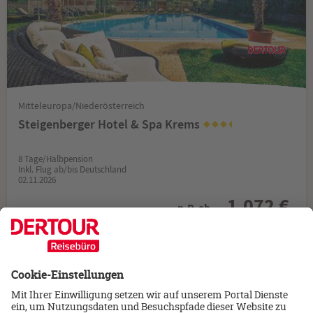
Mitteleuropa/Niederösterreich
Steigenberger Hotel & Spa Krems
8 Tage/Halbpension
Inkl. Flug ab/bis Deutschland
02.11.2026
1.072 €
p.P. ab