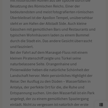
mit historischen Ruinen aus der Epoche durch die
Besatzung des Römischen Reichs. Einer der
bedeutendsten und meist fotografierten römischen
Überbleibsel ist der Apollon Tempel, unübersehbar
steht er am Hafen der Altstadt Side. Auch kleine
Gässchen mit gemütlichen Bars und Restaurants und
typischen Wohnhäusern laden zu einem Bummel
durch die Stadt ein. Das andere Gesicht überrascht
und fasziniert.
Bei der Fahrt auf dem Manavgat-Fluss mit einem
kleinen Piratenschiff zeigte uns Türkei seine
naturbelassene Seite. Orangenhaine und
Pinienwälder heben die natürliche Schönheit der
Landschaft hervor. Mein persönliches Highlight der
Reise: Der Ausflug zu den Düden – Wasserfällen in
Antalya, der perfekte Ort für die, die Ruhe und
Entspannung suchen. Um den Wasserfall ist ein Park
angelegt, der zu einem gemütlichen Spaziergang
einlädt. Nicht zu vergessen ist natürlich der erste