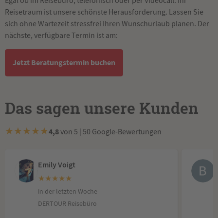
Egal ob im Reisebüro, telefonisch oder per Videocall. Ihr
Reisetraum ist unsere schönste Herausforderung. Lassen Sie
sich ohne Wartezeit stressfrei Ihren Wunschurlaub planen. Der
nächste, verfügbare Termin ist am:
Jetzt Beratungstermin buchen
Das sagen unsere Kunden
★
★
★
★
★
4,8
von 5 | 50 Google-Bewertungen
Emily Voigt
★
★
★
★
★
in der letzten Woche
i
DERTOUR Reisebüro