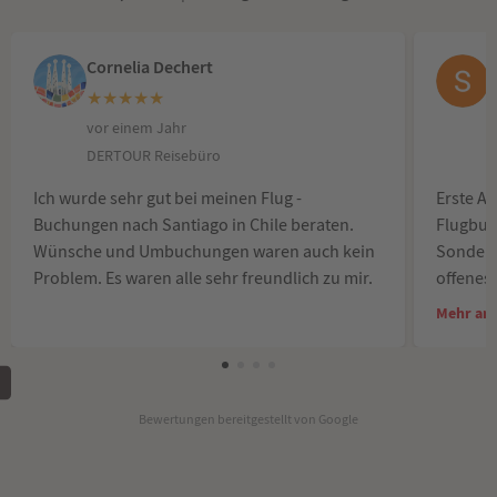
Cornelia Dechert
★
★
★
★
★
vor einem Jahr
v
DERTOUR Reisebüro
Ich wurde sehr gut bei meinen Flug -
Erste Ad
Buchungen nach Santiago in Chile beraten.
Flugbuc
Wünsche und Umbuchungen waren auch kein
Sonderw
Problem. Es waren alle sehr freundlich zu mir.
offenes
Reisebür
Mehr an
herzlic
Reineck
Bewertungen bereitgestellt von Google