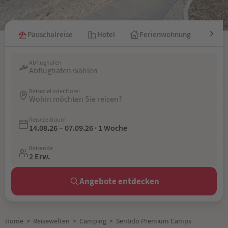
Pauschalreise
Hotel
Ferienwohnung
Kre
Abflughafen
Abflughäfen wählen
Reiseziel oder Hotel
Wohin möchten Sie reisen?
Reisezeitraum
14.08.26 – 07.09.26 · 1 Woche
Reisende
2 Erw.
Angebote entdecken
Home
>
Reisewelten
>
Camping
>
Sentido Premium Camps