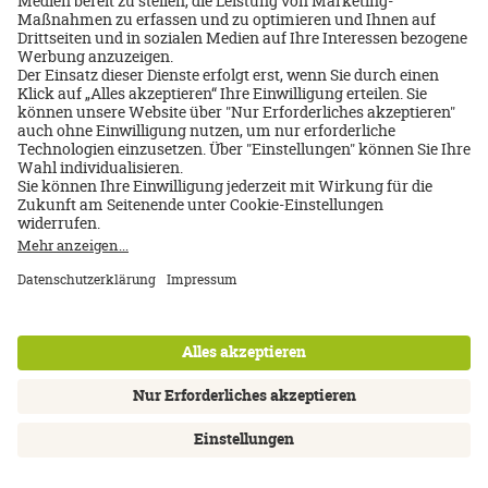
Unsere Spezialisten
beraten Sie gerne:
Kostenlose Beratung durch
unsere versierten Reise-
Spezialisten
Kostenloses
maßgeschneidertes
Angebot
Persönliche Betreuung vor,
während und nach der
Reise
Wir übernehmen die
mühsame Reiseplanung
und haben viele