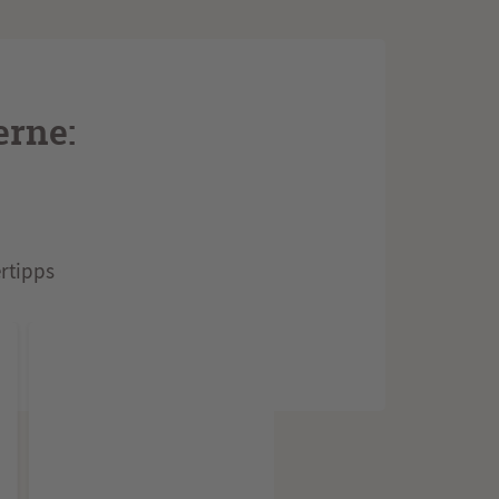
erne:
rtipps