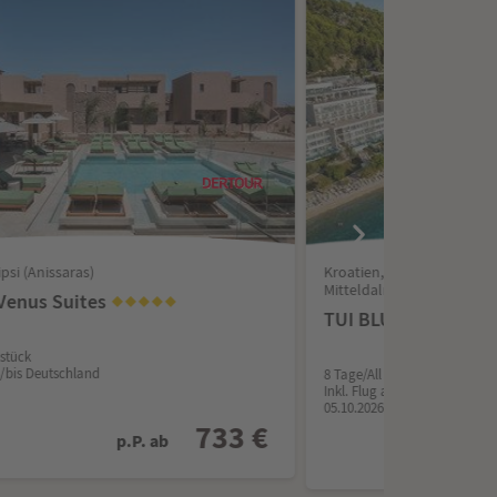
psi (Anissaras)
Kroatien, Bulgarien, Oste
Mitteldalmatien
 Venus Suites
TUI BLUE Adriatic 
stück
b/bis Deutschland
8 Tage/All Inclusive
Inkl. Flug ab/bis Deutschland
05.10.2026
733 €
p.P. ab