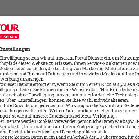
ool entdecken
Thailand: Insel Phuket/Coconut Island
Korfu & Pax