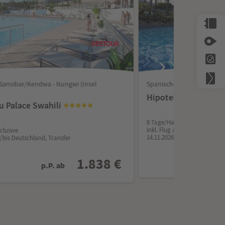
 Sansibar/Kendwa - Nungwi (Insel
Spanisches Festland/Costa
Hipotels Playa la B
u Palace Swahili
8 Tage/Halbpension
Inkl. Flug ab/bis Deutschland
nclusive
14.11.2026
b/bis Deutschland, Transfer
1.838 €
p.P. ab