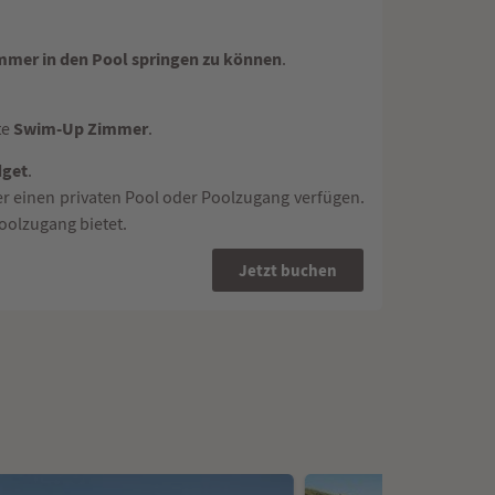
mmer in den Pool springen zu können
.
Swim-Up Zimmer
te
.
dget
.
ber einen privaten Pool oder Poolzugang verfügen.
oolzugang bietet.
Jetzt buchen