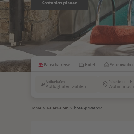
Kostenlos planen
Pauschalreise
Hotel
Ferienwohn
Abflughafen
Reiseziel oder H
Abflughäfen wählen
Wohin möcht
Home
>
Reisewelten
>
hotel-privatpool