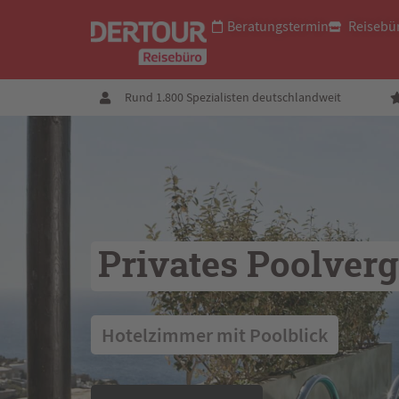
Beratungstermin
Reisebü
Rund 1.800 Spezialisten deutschlandweit
Privates Poolver
 Hotelzimmer mit Poolblick 