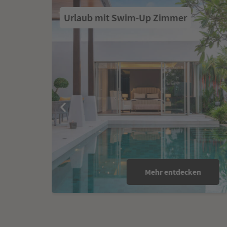
Urlaub mit Swim-Up Zimmer
Mehr entdecken
.634 €