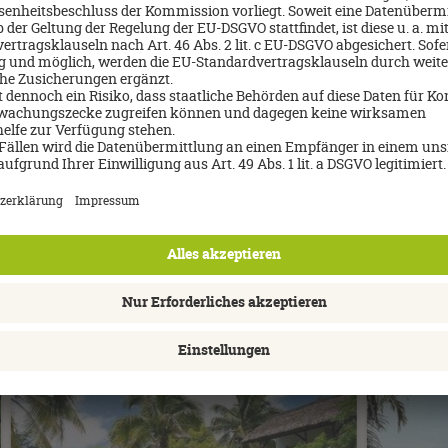
Island Escape by Burasari
Grecote
8 Tage/All Inclusive
8 Tage/All I
Inkl. Flug ab/bis Deutschland
Inkl. Flug a
03.11.2026
20.10.2026
1.095 €
p.P. ab
it Swim‑Up Zimmern