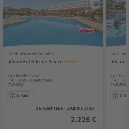
Griechische Inseln/Rhodos
Gran Cana
allsun Hotel Irene Palace
allsun 
7 Nächte/All Inclusive
7 Nächte/All
Inkl. Flug ab/bis Deutschland
Inkl. Flug 
27.08.2026
27.08.2026
Details
Detai
2 Erwachsene + 1 Kind(5 J) ab
2.226 €