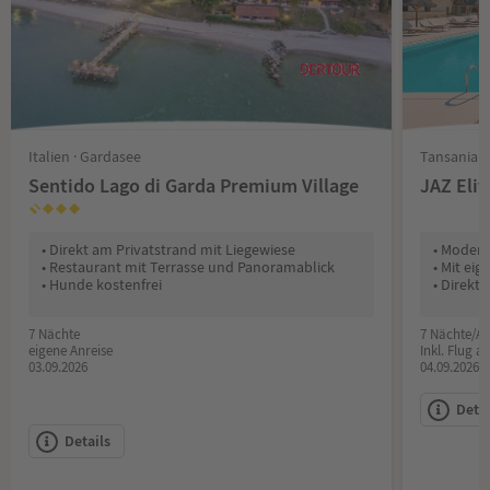
Italien · Gardasee
Tansania •
Sentido Lago di Garda Premium Village
JAZ Eli
• Direkt am Privatstrand mit Liegewiese
• Modern
• Restaurant mit Terrasse und Panoramablick
• Mit ei
• Hunde kostenfrei
• Direkt
7 Nächte
7 Nächte/All
eigene Anreise
Inkl. Flug a
03.09.2026
04.09.2026
Detai
Details