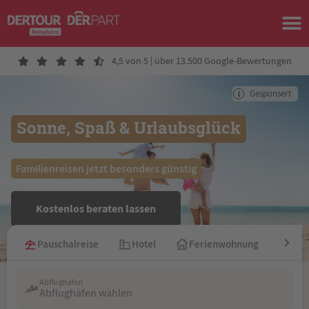
4,5 von 5 | über 13.500 Google-Bewertungen
Gesponsert
Sonne, Spaß & Urlaubsglück
 Familienreisen jetzt besonders günstig 
Kostenlos beraten lassen
Pauschalreise
Hotel
Ferienwohnung
Kre
Abflughafen
Abflughäfen wählen