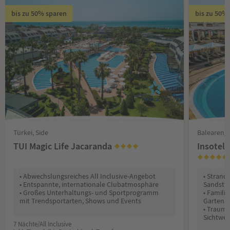
bis zu 50% sparen
bis zu 50%
Türkei, Side
Balearen/
TUI Magic Life Jacaranda
Insotel
• Abwechslungsreiches All Inclusive-Angebot
• Strand
• Entspannte, internationale Clubatmosphäre
Sandstr
• Großes Unterhaltungs- und Sportprogramm
• Famili
mit Trendsportarten, Shows und Events
Gartena
• Traumh
Sichtwei
7 Nächte/All Inclusive