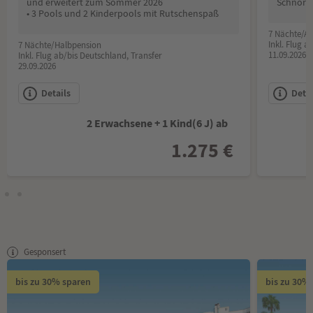
und erweitert zum Sommer 2026
Schnorc
• 3 Pools und 2 Kinderpools mit Rutschenspaß
7 Nächte/All
Inkl. Flug 
7 Nächte/Halbpension
11.09.2026
Inkl. Flug ab/bis Deutschland, Transfer
29.09.2026
Details
Detai
2 Erwachsene + 1 Kind(6 J) ab
1.275 €
Gesponsert
bis zu 30% sparen
bis zu 30%