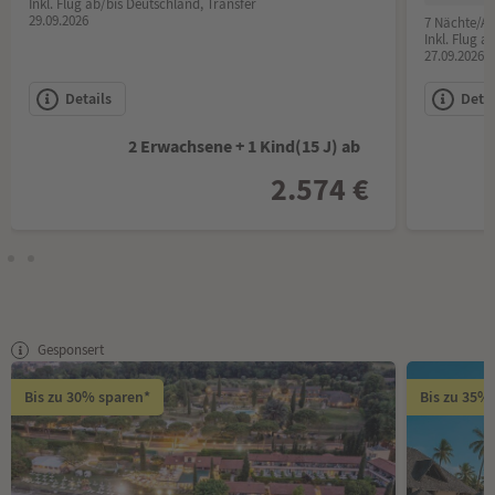
Inkl. Flug ab/bis Deutschland, Transfer
29.09.2026
7 Nächte/All
Inkl. Flug a
27.09.2026
Details
Detai
2 Erwachsene + 1 Kind(15 J) ab
2.574 €
Gesponsert
Bis zu 30% sparen*
Bis zu 35%