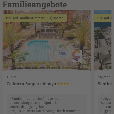
Familieangebote
10% auf Familienzimmer (FB1) sparen
40% auf DZ
Türkei
Ägypten
Calimera Sunpark Alanya
Sentido
• Familienfreundliche Anlage mit
• Liegt 
abwechslungsreichem Sport- &
Sandstr
Unterhaltungsangebot
• Action
• Neues Calimera Hotel, Anlage frisch renoviert
• Eigene