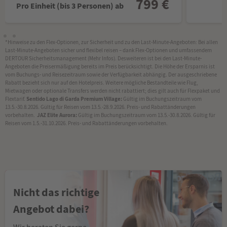
799 €
Pro Einheit (bis 3 Personen) ab
*Hinweise zu den Flex-Optionen, zur Sicherheit und zu den Last-Minute-Angeboten: Bei allen
Last-Minute-Angeboten sicher und flexibel reisen – dank Flex-Optionen und umfassendem
DERTOUR Sicherheitsmanagement (Mehr Infos). Desweiteren ist bei den Last-Minute-
Angeboten die Preisermäßigung bereits im Preis berücksichtigt. Die Höhe der Ersparnis ist
vom Buchungs- und Reisezeitraum sowie der Verfügbarkeit abhängig. Der ausgeschriebene
Rabatt bezieht sich nur auf den Hotelpreis. Weitere mögliche Bestandteile wie Flug,
Mietwagen oder optionale Transfers werden nicht rabattiert; dies gilt auch für Flexpaket und
Flextarif.
Sentido Lago di Garda Premium Village:
Gültig im Buchungszeitraum vom
13.5.-30.8.2026. Gültig für Reisen vom 13.5.-28.9.2026. Preis- und Rabattänderungen
vorbehalten.
JAZ Elite Aurora:
Gültig im Buchungszeitraum vom 13.5.-30.8.2026. Gültig für
Reisen vom 1.5.-31.10.2026. Preis- und Rabattänderungen vorbehalten.
Nicht das richtige
Angebot dabei?