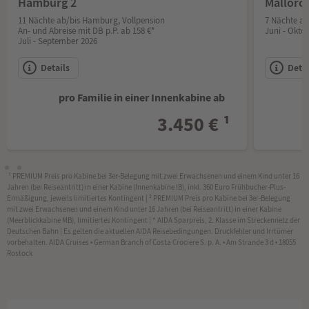
Hamburg 2
Mallorc
11 Nächte ab/bis Hamburg, Vollpension
7 Nächte ab
An- und Abreise mit DB p.P. ab 158 €*
Juni - Okto
Juli - September 2026
Details
Detai
pro Familie in einer Innenkabine ab
p
3.450 € ¹
¹
PREMIUM Preis pro Kabine bei 3er-Belegung mit zwei Erwachsenen und einem Kind unter 16
Jahren (bei Reiseantritt) in einer Kabine (Innenkabine IB), inkl. 360 Euro Frühbucher-Plus-
Ermäßigung, jeweils limitiertes Kontingent | ² PREMIUM Preis pro Kabine bei 3er-Belegung
mit zwei Erwachsenen und einem Kind unter 16 Jahren (bei Reiseantritt) in einer Kabine
(Meerblickkabine MB), limitiertes Kontingent |
* AIDA Sparpreis, 2. Klasse im Streckennetz der
Deutschen Bahn
|
Es gelten die aktuellen AIDA Reisebedingungen. Druckfehler und Irrtümer
vorbehalten.
AIDA Cruises • German Branch of Costa Crociere S. p. A. • Am Strande 3 d • 18055
Rostock