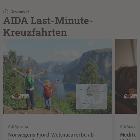
Gesponsert
AIDA Last-Minute-
Kreuzfahrten
AIDAprima
AIDAcosm
Norwegens Fjord-Weltnaturerbe ab
Mediter