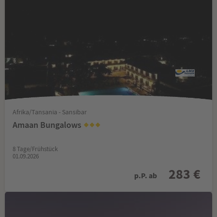
Afrika/Tansania - Sansibar
Amaan Bungalows
8 Tage/Frühstück
01.09.2026
283 €
p.P. ab