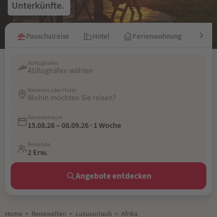
Unterkünfte. 
Pauschalreise
Hotel
Ferienwohnung
Kre
Abflughafen
Abflughäfen wählen
Reiseziel oder Hotel
Wohin möchten Sie reisen?
Reisezeitraum
15.08.26 – 08.09.26 · 1 Woche
Reisende
2 Erw.
Angebote entdecken
Home
>
Reisewelten
>
Luxusurlaub
>
Afrika