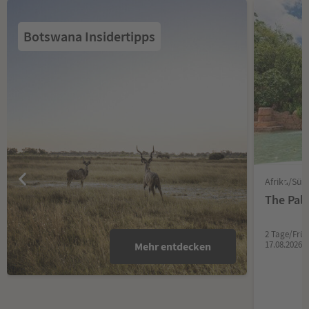
Botswana Insidertipps
Afrika/Süd
The Pala
2 Tage/Früh
17.08.2026
Mehr entdecken