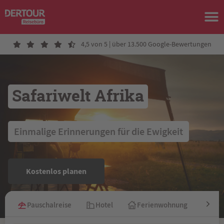
4,5 von 5 | über 13.500 Google-Bewertungen
Safariwelt Afrika
 Einmalige Erinnerungen für die Ewigkeit 
Kostenlos planen
Pauschalreise
Hotel
Ferienwohnung
Kre