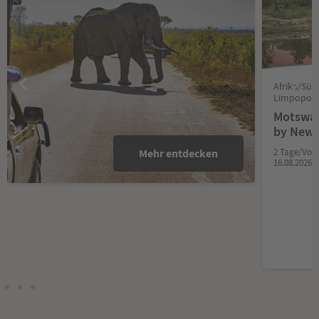
Afrika/Süd
Limpopo)
Motswar
by New
Mehr entdecken
2 Tage/Voll
16.08.2026