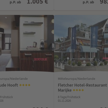
1.005 €
98
p.P. ab
p.P. ab
europa/Niederlande
Mitteleuropa/Niederlande
oude Hooft
Fletcher Hotel-Restaurant
Marijke
/Frühstück
8 Tage/Frühstück
026
01.11.2026