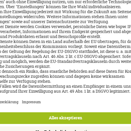
Nicolette Moser
Expert/-in für Niederlande, und
E
Wellness
Nächster Beratungstermin:
Montag, 10.08.2026 10:15