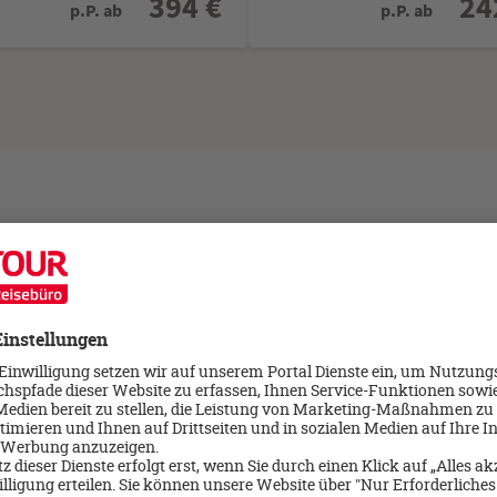
394 €
24
p.P. ab
p.P. ab
derlande Spezialisten beraten
Beratung durch unsere versierten Reise-Spezialisten
s maßgeschneidertes Angebot
e Betreuung vor, während und nach der Reise
hmen die mühsame Reiseplanung und haben viele Inside