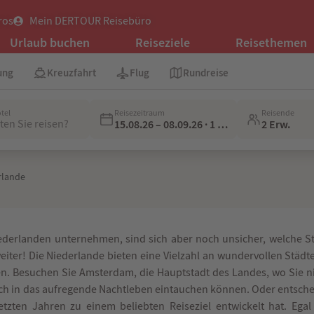
ros
Mein DERTOUR Reisebüro
Urlaub buchen
Reiseziele
Reisethemen
ung
Kreuzfahrt
Flug
Rundreise
4,5 von 5 | über 13.500 Google-Bewertungen
otel
Reisezeitraum
Reisende
en Sie reisen?
15.08.26 – 08.09.26 · 1 Woche
2 Erw.
rlande
iederlanden unternehmen, sind sich aber noch unsicher, welche 
eiter! Die Niederlande bieten eine Vielzahl an wundervollen Städ
. Besuchen Sie Amsterdam, die Hauptstadt des Landes, wo Sie n
in das aufregende Nachtleben eintauchen können. Oder entscheide
tzten Jahren zu einem beliebten Reiseziel entwickelt hat. Egal