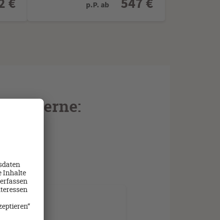
2 €
547 €
p.P. ab
 Sie gerne:
rtipps