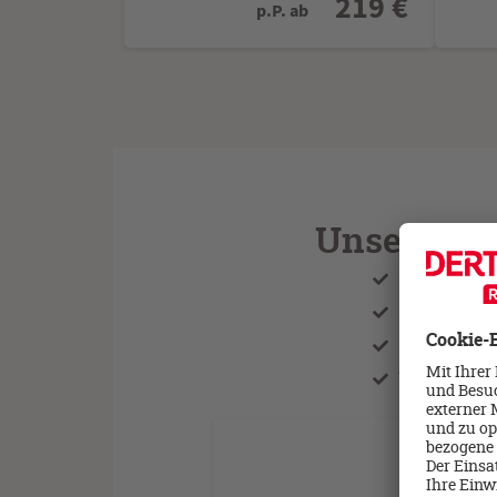
219 €
p.P. ab
Unsere Nie
Kostenlose 
Kostenlose
Persönlich
Wir überne