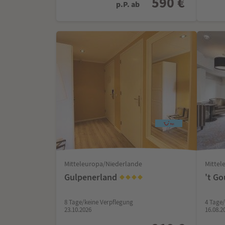
590 €
p.P. ab
Mitteleuropa/Niederlande
Mittel
Gulpenerland
't G
8 Tage/keine Verpflegung
4 Tage
23.10.2026
16.08.2