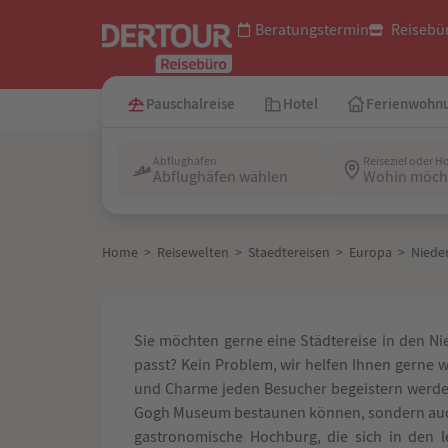
Beratungstermin
Reisebü
Pauschalreise
Hotel
Ferienwohn
Rund 1.800 Spezialisten deutschlandweit
Abflughafen
Reiseziel oder H
Abflughäfen wählen
Wohin möcht
Home
>
Reisewelten
>
Staedtereisen
>
Europa
>
Niede
Sie möchten gerne eine Städtereise in den N
passt? Kein Problem, wir helfen Ihnen gerne w
und Charme jeden Besucher begeistern werden
Gogh Museum bestaunen können, sondern auch 
gastronomische Hochburg, die sich in den le