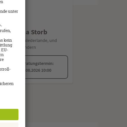
Bettina Storb
xpert/-in für Niederlande, und
Wandern
Nächster Beratungstermin:
Montag, 17.08.2026 10:00