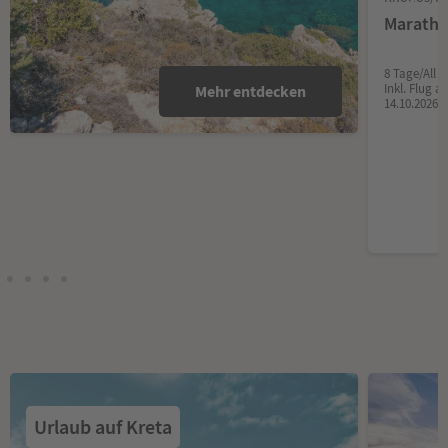
Maratho
8 Tage/All I
Inkl. Flug 
Mehr entdecken
14.10.2026
Urlaub auf Kreta