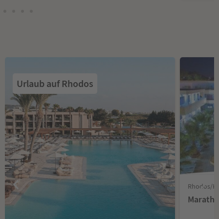
Urlaub auf Rhodos
Rhodos/Ko
Maratho