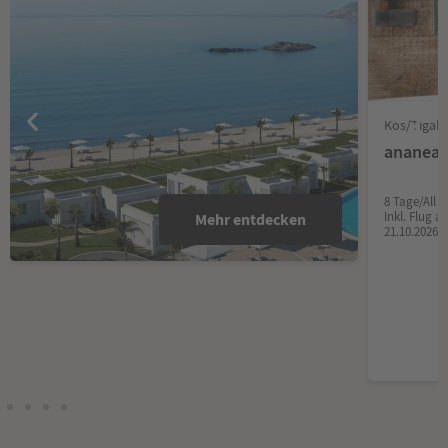
Kos/Tigaki 
ananea 
8 Tage/All I
Inkl. Flug 
Mehr entdecken
21.10.2026