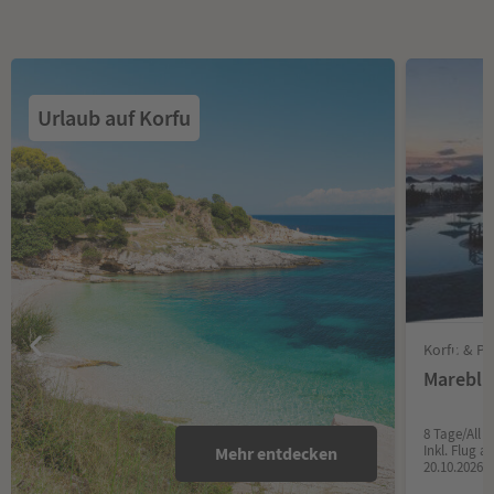
Urlaub auf Korfu
Korfu & Pa
Mareblu
8 Tage/All I
Inkl. Flug 
Mehr entdecken
20.10.2026