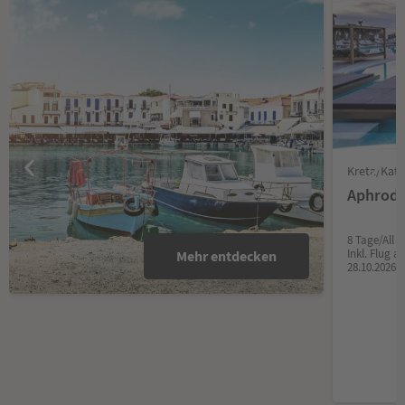
Kreta/Kat
Aphrodi
8 Tage/All I
Inkl. Flug 
Mehr entdecken
28.10.2026