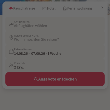
Pauschalreise
Hotel
Ferienwohnung
Kre
Abflughafen
Abflughäfen wählen
Reiseziel oder Hotel
Wohin möchten Sie reisen?
Reisezeitraum
14.08.26 – 07.09.26 · 1 Woche
Reisende
2 Erw.
Angebote entdecken