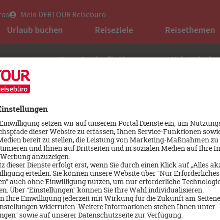
ros
Mein DERTOUR Reisebüro
Urlaub buchen
Reiseziele
Reisethemen
Unser Service für Sie
Mehr Urlaub
Terminvereinbarung
Reise Speziali
Newsletter
DER BUSINESS
Jobs und Karriere
FOMED-Fortbil
gungen
Kontakt
Unsere Inhalte
ungen
Reisebüro verkaufen
Standards un
FAQs
Barrierefreihe
Versicherung widerrufen