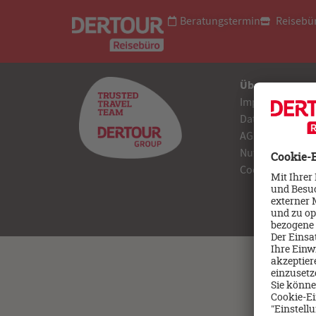
Beratungstermin
Reisebü
Über uns
Impressum
Datenschutz
AGB
Nutzungsbedin
Cookie Einstell