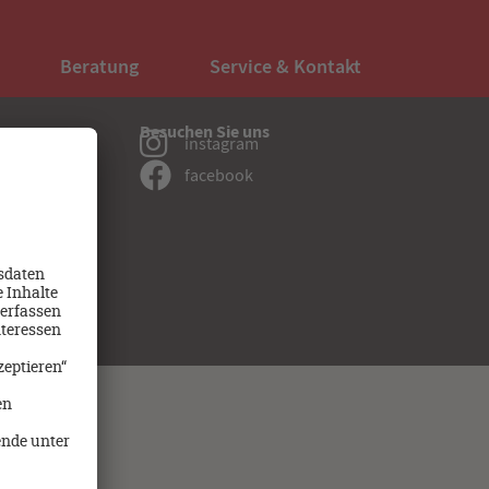
Beratung
Service & Kontakt
Besuchen Sie uns
instagram
sten
facebook
dung Medizin
:
d Meldung
itserklärung