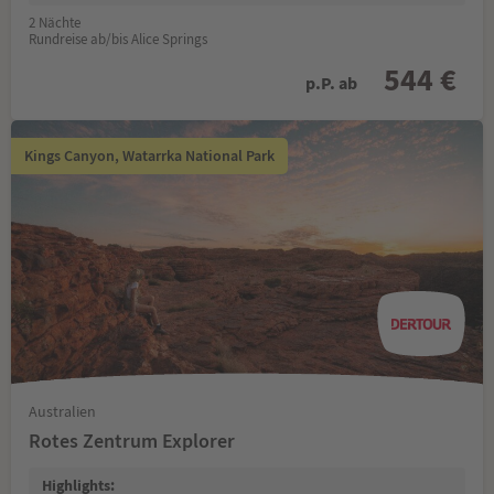
2 Nächte
Rundreise ab/bis Alice Springs
544 €
p.P. ab
Kings Canyon, Watarrka National Park
Australien
Rotes Zentrum Explorer
Highlights: