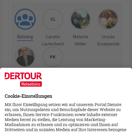
CL
Beliebig
Carolin
Melanie
Ursula
Lauterbach
Vetter
Sczepaniak
PK
Julian Hager
Pia Klenz
Reiseexpert/-in in
Reiseexpert/-in in
Ausbildung
Ausbildung
WEITER
Termin
2