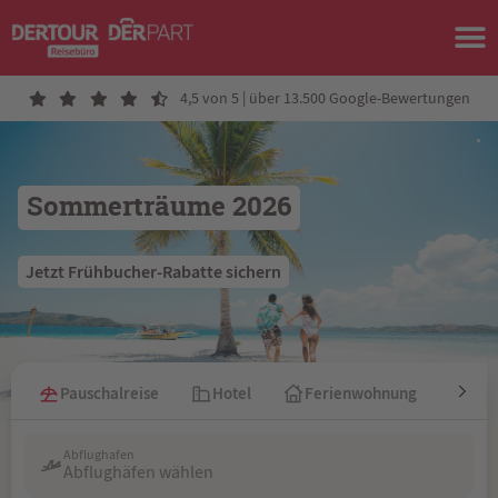
4,5 von 5 | über 13.500 Google-Bewertungen
Sommerträume 2026
 Jetzt Frühbucher-Rabatte sichern 
Pauschalreise
Hotel
Ferienwohnung
Kre
Abflughafen
Abflughäfen wählen