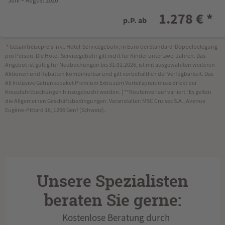
Juni – August 2026
1.278 € *
p.P. ab
* Gesamtreisepreis inkl. Hotel-Servicegebühr, in Euro bei Standard-Doppelbelegung
pro Person. Die Hotel-Servicegebühr gilt nicht für Kinder unter zwei Jahren. Das
Angebot ist gültig für Neubuchungen bis 31.01.2026, ist mit ausgewählten weiteren
Aktionen und Rabatten kombinierbar und gilt vorbehaltlich der Verfügbarkeit. Das
All Inclusive Getränkepaket Premium Extra zum Vorteilspreis muss direkt bei
Kreuzfahrtbuchungen hinzugebucht werden. | **Routenverlauf variiert | Es gelten
die Allgemeinen Geschäftsbedingungen. Veranstalter: MSC Cruises S.A., Avenue
Eugène-Pittard 16, 1206 Genf (Schweiz).
Unsere Spezialisten
beraten Sie gerne:
Kostenlose Beratung durch