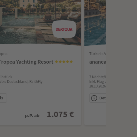
ropea
Türkei • Alanya
Tropea Yachting Resort
ananea Kleopatra 
ühstück
7 Nächte/Halbpension
b/bis Deutschland, Rail&Fly
Inkl. Flug ab/bis Deutschland
28.10.2026
ls
Details
1.075 €
p.P. ab