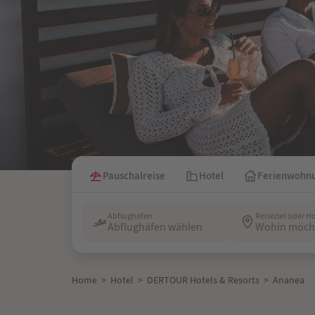
Pauschalreise
Hotel
Ferienwohn
Abflughafen
Reiseziel oder H
Abflughäfen wählen
Wohin möcht
Home
>
Hotel
>
DERTOUR Hotels & Resorts
>
Ananea