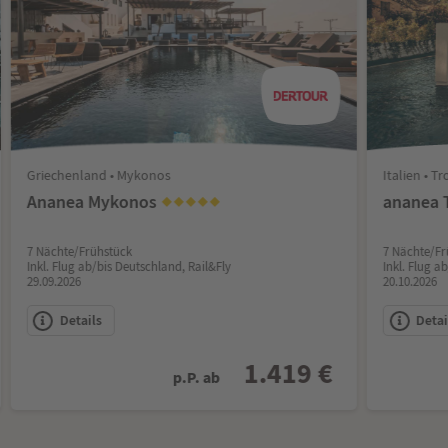
Griechenland • Mykonos
Italien • T
Ananea Mykonos
ananea 
7 Nächte/Frühstück
7 Nächte/Fr
Inkl. Flug ab/bis Deutschland, Rail&Fly
Inkl. Flug a
29.09.2026
20.10.2026
Details
Detai
1.419 €
p.P. ab