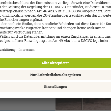
inment
s: immer zurückhaltend,
vitäten am Morgen oder
nspirierten Cocktails
Räumen und Zeit mit
wand-Kino, Live-
 kleine Entertainment-
ea!
 Standortes:
in, und lokale Künstler