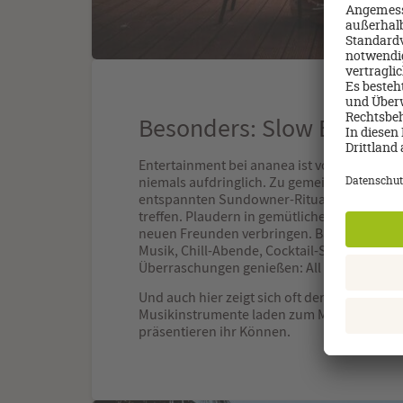
Besonders: Slow Enterta
Entertainment bei ananea ist vor allem ein
niemals aufdringlich. Zu gemeinsamen Akti
entspannten Sundowner-Ritualen mit lokal i
treffen. Plaudern in gemütlichen Chill-out-
neuen Freunden verbringen. Barbecue, Lein
Musik, Chill-Abende, Cocktail-Stunden oder
Überraschungen genießen: All das ist anan
Und auch hier zeigt sich oft der Charme des
Musikinstrumente laden zum Musikmachen e
präsentieren ihr Können.