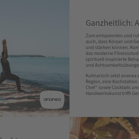
Ganzheitlich: 
Zum entspannten und ruh
auch, dass Körper und Ge
und stärken können. Kom
das moderne Fitnessstudio
spirituell inspirierte Be
und Achtsamkeitsübung
Kulinarisch setzt ananea 
Region, eine Kochstatio
Chef“ sowie Cocktails un
Handwerkskunst trifft Ge