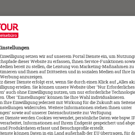
Wo Lifestyle auf
Es klingt stylisch und ste
jeweiligen Heimat. Es ge
entspannten Lebensrhyth
modernen Lifestyle-Hot
Weniger ist oft mehr. Ko
Gloria. ananea legt Wert
– eben
slow glamour!
Läss
entspannter Komfort, der s
von ananea.
Das zeigt sich zum Beispi
Service vor und bei der A
Hotelbereichen, beim Spo
bei der Abreise.