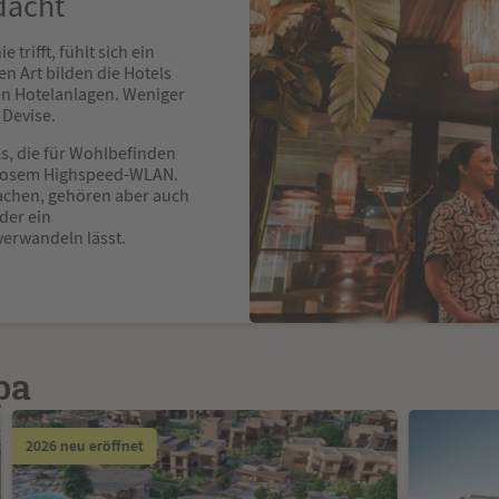
dacht
 trifft, fühlt sich ein
en Art bilden die Hotels
en Hotelanlagen. Weniger
e Devise.
ls, die für Wohlbefinden
nlosem Highspeed-WLAN.
achen, gehören aber auch
der ein
 verwandeln lässt.
pa
2026 neu eröffnet