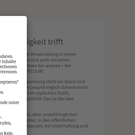
 Leichtigkeit trifft
ht doch für tiefe Verwurzelung in seiner
ht um Raffinesse und auch um einen
mus. Willkommen bei ananea – der
elmarke von DERTOUR!
mfort und Entspannung steht vor Glanz und
 auf Eleganz, die unaufdringlich daherkommt
ige Lebensart im stylischen Outfit,
ich familiär anfühlt: Das ist die Idee
el im herzlichen, aber unaufdringlichen
nkunft, im Zimmer, in den öffentlichen
rt und im Restaurant, bei Unterhaltung und