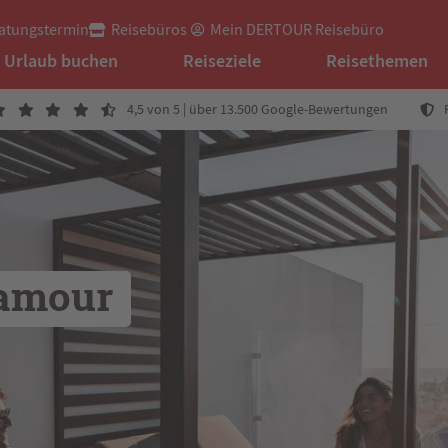
atungstermin
Reisebüros
Mein DERTOUR Reisebüro
Urlaub buchen
Reiseziele
Reisethemen
4,5 von 5 | über 13.500 Google-Bewertungen
amour 