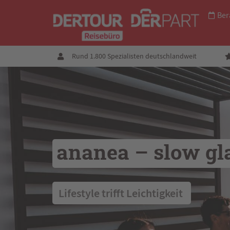
Ber
Rund 1.800 Spezialisten deutschlandweit
ananea – slow gl
 Lifestyle trifft Leichtigkeit  