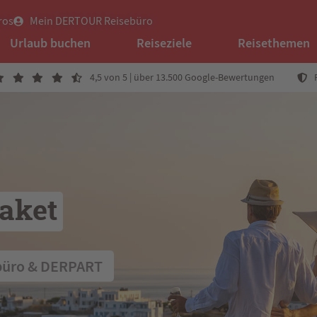
ros
Mein DERTOUR Reisebüro
Urlaub buchen
Reiseziele
Reisethemen
4,5 von 5 | über 13.500 Google-Bewertungen
aket
büro & DERPART  