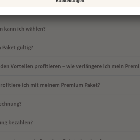
aket gerne abschließen. An wen kann ich mich hierzu we
 kann ich wählen?
 Paket gültig?
den Vorteilen profitieren – wie verlängere ich mein Prem
rofitiere ich mit meinem Premium Paket?
Rechnung?
ung bezahlen?