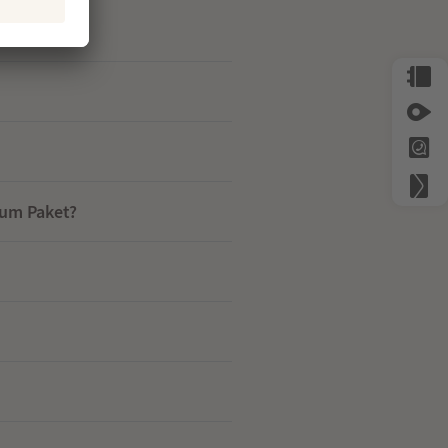
nden?
ium Paket?