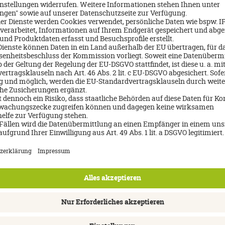
AGB DERTOUR Reisebüro
r Plus Mitglieschaft