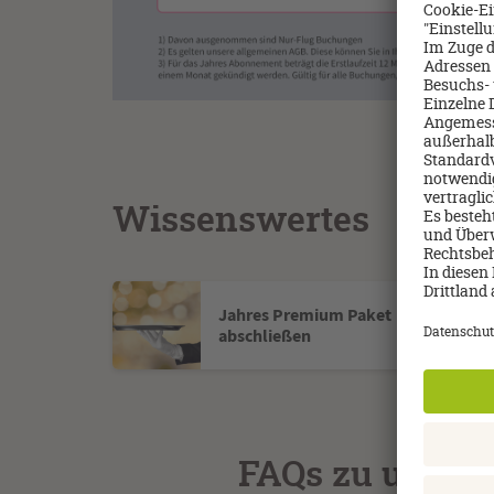
Wissenswertes
Jahres Premium Paket
abschließen
FAQs zu unsere