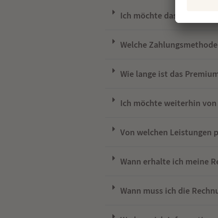
Ich möchte das Premium P
Welche Zahlungsmethoden
Wie lange ist das Premium
Ich möchte weiterhin von 
Von welchen Leistungen p
Wann erhalte ich meine 
Wann muss ich die Rechn