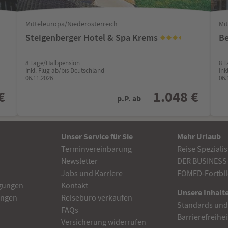
Mitteleuropa/Niederösterreich
Mi
Steigenberger Hotel & Spa Krems
B
8 Tage/Halbpension
8 T
Inkl. Flug ab/bis Deutschland
Ink
06.11.2026
06.
€
1.048 €
p.P. ab
Unser Service für Sie
Mehr Urlaub
Terminvereinbarung
Reise Speziali
Newsletter
DER BUSINESS
Jobs und Karriere
FOMED-Fortbil
gungen
Kontakt
Unsere Inhalte
ungen
Reisebüro verkaufen
Standards un
FAQs
Barrierefreihe
Versicherung widerrufen