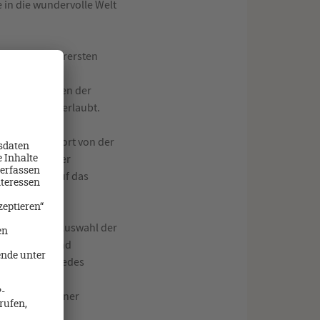
 in die wundervolle Welt
bäude der allerersten
Einkaufsstraßen der
ichen Gassen erlaubt.
ller Rückzugsort von der
e erfüllen. Der
reitet Sie auf das
gabe bei der Auswahl der
rmordusche und
ockner wird jedes
 Beeren und einer