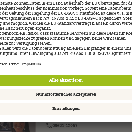
inarischen Genussmoment? Dann lassen Sie sich im Salon Aurelie g
elhupf und Wiener Kaffee-Spezialitäten verwöhnen.
Aperitif vor oder den Cocktail nach dem Dinner ist die Bar Neue Hohe
e und über die Dächer Wiens ist atemberaubend.
eit werden Sie kulinarisch mit europäischen Gerichten wie auch mi
sse verwöhnt.
derzeit sehr gerne, um mit mir zusammen Ihr perfektes Wochenend
aschen Sie Ihre Liebste oder Ihren Liebsten mit einem romantisc
da!
Über mich
Tina Dörfler
09621-12057