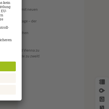
anz entspannt mit neuen
it in der 7. Etage – der
t österreichischen
e im Rosewood Vienna zu
hen Wochenende zu zweit!