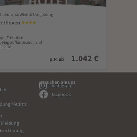
tteleuropa/Wien & Umgebung
eethoven
age/Frühstück
l. Flug ab/bis Deutschland
11.2026
1.042 €
p.P. ab
Besuchen Sie uns
instagram
sten
facebook
dung Medizin
:
d Meldung
itserklärung