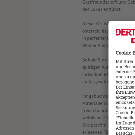
Gastfreundschaft und Gebo
des Luxus entführt!
Dieser Ort ist das Luxush
österreichischen Spar - C
In perfekter Lage am Pet
Wiener Altstadt entfernt,
Sobald Sie das Gebäude du
quirligen Außenwelt und d
individuelle Check-In bei
außergewöhnliche Erlebn
Ihr gebuchtes Zimmer oder
Materialien und Stoffe v
freistehender Badewanne 
weibliche Herz höherschla
Das persönliche, handschr
erlesenen Flasche Champag