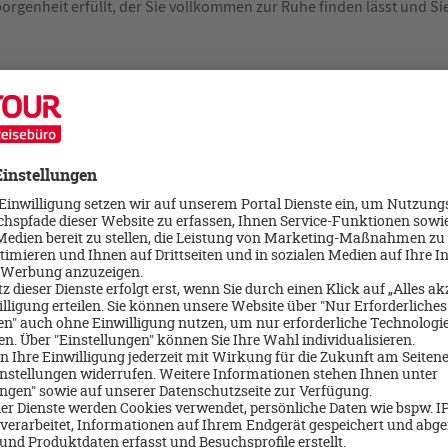
rgenheit erfüllt, der Sie vollkommen zur Ruhe finden lässt und Sie
otel Rosewood Vienna, das sich im altehrwürdigen, historischen Ge
asse aus dem 19. Jahrhundert befindet.
ersplatz gerade einen Steinwurf vom Stephansdom und den feinen 
 die einen entspannten Bummel durch die verwinkelten traditionsre
rch die Lobby im Erdgeschoss betreten, eröffnet sich Ihnen ein sti
er allererste Eindruck wird das Versprochene in allerhöchstem Maß
 Ihrem ersten Glas Champagner lässt Sie entspannt ankommen und be
is „Rosewood Vienna“ mit einer warmen Umarmung vor.
 Ihre gebuchte Suite wird Sie mit großer Liebe zum Detail und Hin
ollends verzaubern. Die großzügigen Badezimmer mit separater Ma
bieten Ihnen Ihre wohlverdiente Ruhe Oase und der Dyson - Haartr
gen lassen.
iftliche Willkommensschreiben, veredelt mit einer Schale frischer
ner vollenden dieses Bild auf höchste Art und Weise.