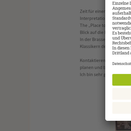
Zeit für einen ersten kul
Interpretationen von Gug
The „Place to be“ für den 
Blick auf die Peterskirch
In der Brasserie Neue Hoh
Klassikern der Spitzenkla
Kontaktieren Sie mich je
planen und buchen. Überr
Ich bin sehr gerne für Sie 