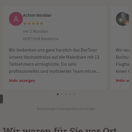
Achim Winkler
U
★
★
★
★
★
vor 2 Monaten
v
DERTOUR Reisebüro
Wir bedanken uns ganz herzlich das DerTour
Wir wur
unsere Hochzeitreise auf die Malediven mit 13
Buchung
Teilnehmern ermöglichte. Ein sehr
Flughafe
professionelles und motiviertes Team mit sehr
einen t
schneller Kommunikation und Rückmeldung.
uneinge
Mehr anzeigen
Mehr an
Wir hatten am meisten Kontakt mit Frau
Neudecker, Frau Göhring und Frau
Hörmannsdörfer. 100 % Empfehlung und
vielen lieben Dank für all Eure Unterstützung!
Bewertungen bereitgestellt von Google
Das Team hat sehr viel Energie investiert damit
unsere Reise doch noch geklappt hat und das
wissen wir alle sehr zu schätzen.
Wir waren für Sie vor Ort