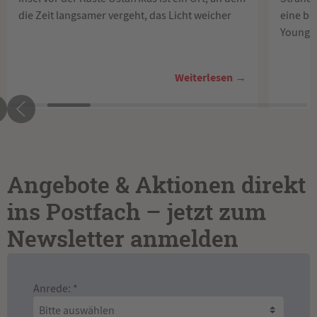
die Zeit langsamer vergeht, das Licht weicher
eine be
Young L
Weiterlesen →
Angebote & Aktionen direkt
ins Postfach – jetzt zum
Newsletter anmelden
Anrede: *