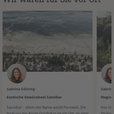
Sabrina Göhring
Sabrin
Exotische Gewürzinsel Sansibar
Magisch
Sansibar – allein der Name weckt Fernweh. Die
Von his
Insel vor der Küste Ostafrikas ist ein Ort, an dem
Strände