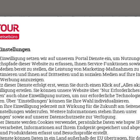
. Online. Wir freuen uns auf Ihren Besuch, Ihren Anruf oder Ihre E-
Adr
über 
nächs
Pfung
an de
öffen
sich 
Zum R
Par