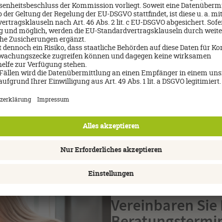
So fi
von D
"Luis
"Moda
direk
Halte
auf d
entfe
Vereinbaren Sie
Beratungstermi