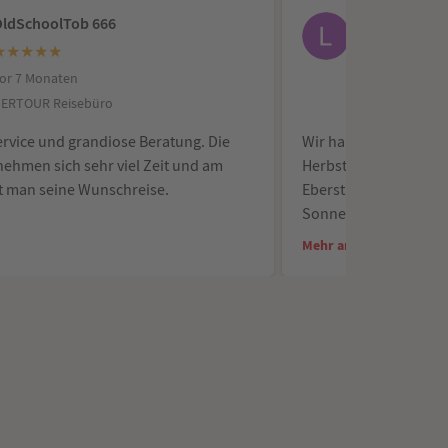
ldSchoolTob 666
Logarn
★
★
★
★
★
★
★
★
★
★
or 7 Monaten
vor 9 Monaten
ERTOUR Reisebüro
DERTOUR Reise
ervice und grandiose Beratung. Die
Wir haben unseren Fa
ehmen sich sehr viel Zeit und am
Herbstferien über da
t man seine Wunschreise.
Eberstadt gebucht. Ge
Sonne, Strand und Po
Kreuzfahrt mit der 
Mehr anzeigen
nach Norwegen und zu
uns unter anderem n
atemberaubende Fjord
Naturerlebnis.
Besonders hervorheb
hervorragende Organi
Reisebüro und insbe