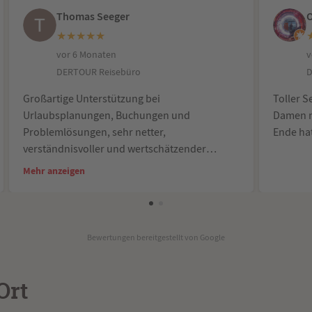
Thomas Seeger
O
★
★
★
★
★
vor 6 Monaten
v
DERTOUR Reisebüro
D
Großartige Unterstützung bei
Toller S
Urlaubsplanungen, Buchungen und
Damen n
Problemlösungen, sehr netter,
Ende ha
verständnisvoller und wertschätzender
Umgang mit Kundinnen und Kunden sowie
Mehr anzeigen
hervorragende Ansprechbarkeit bei
Problemen. Liebe Frau Wannemacher, vielen
Dank für die fantastische Betreuung!!!
Bewertungen bereitgestellt von Google
Ort