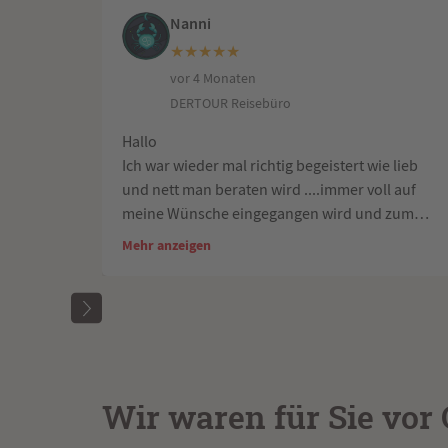
Nanni
★
★
★
★
★
vor 4 Monaten
DERTOUR Reisebüro
Hallo
Ich war wieder mal richtig begeistert wie lieb
und nett man beraten wird ....immer voll auf
meine Wünsche eingegangen wird und zum
Schluss immer was TOLLES dabei
Mehr anzeigen
rauskommt....ihr seid immer der Wahnsinn
Fix mal Urlaub nach Mallorca gebucht...
Wir waren für Sie vor 