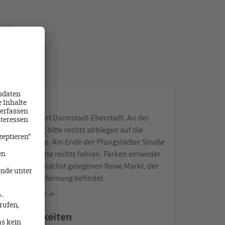
Mail.
esse
die A5, Ausfahrt Darmstadt-Eberstadt. An der
ten Kreuzung bitte rechts abbiegen auf die
städter Straße. Am Ende der Pfungstädter Straße
r Kreuzung bitte rechts fahren. Parken entweder
tlich oder am nächst gelegenen Rewe Markt, der
in ca. 100m Entfernung befindet.
outenplaner ->
kmöglichkeiten