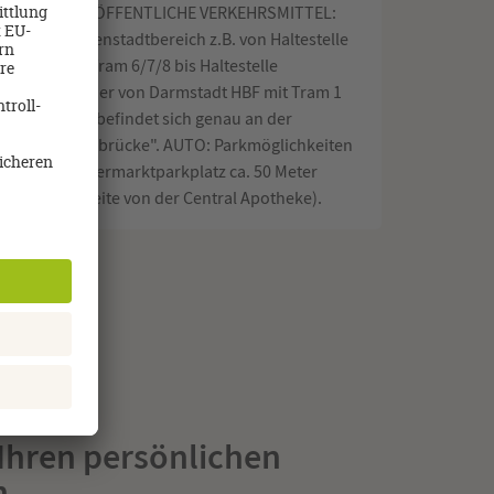
nden Sie uns: ÖFFENTLICHE VERKEHRSMITTEL:
armstadt Innenstadtbereich z.B. von Haltestelle
enplatz" mit Tram 6/7/8 bis Haltestelle
ubrücke" oder von Darmstadt HBF mit Tram 1
t. Unser Büro befindet sich genau an der
stelle "Modaubrücke". AUTO: Parkmöglichkeiten
em REWE Supermarktparkplatz ca. 50 Meter
rnt (auf der Seite von der Central Apotheke).
 Ihren persönlichen
n