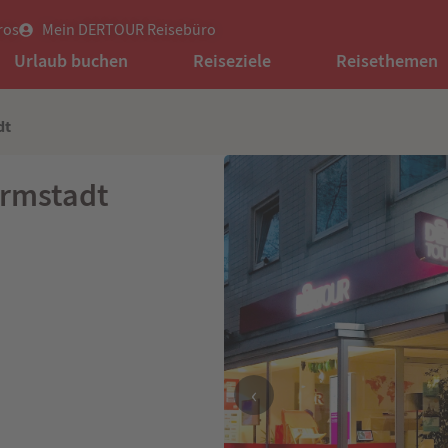
ros
Mein DERTOUR Reisebüro
Urlaub buchen
Reiseziele
Reisethemen
dt
rmstadt
‹