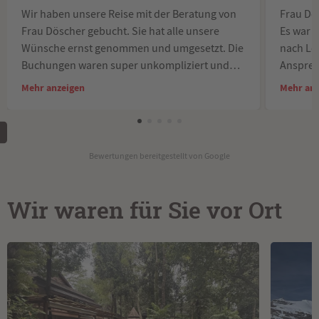
Wir haben unsere Reise mit der Beratung von
Frau Dö
Frau Döscher gebucht. Sie hat alle unsere
Es war 
Wünsche ernst genommen und umgesetzt. Die
nach Lo
Buchungen waren super unkompliziert und
Ansprec
die Reise dadurch sehr entspannt. Immer
Mehr anzeigen
Mehr an
wieder gerne. Ich empfehle die Beratung hier
Eine gr
mit ganzem Herzen
Bewertungen bereitgestellt von Google
Wir waren für Sie vor Ort