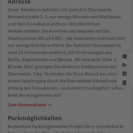
Adresse
Unser Reisebüro befindet sich zentral in Eberswalde,
Michaelisstraße 1–3, nur wenige Minuten vom Marktplatz
und dem Finowkanal entfernt. Mit öffentlichen
Verkehrsmitteln: Sie erreichen uns bequem mit den
Stadtbuslinien 861 und 862 – die Haltestellen befinden sich
nur wenige Schritte entfernt. Der Bahnhof Eberswalde ist
etwa 10 Gehminuten entfernt, mit Verbindungen aus
Berlin, Angermünde und Bernau. Mit dem Auto: Über die
B2 oder B167 gelangen Sie direkt ins Stadtzentrum von
Eberswalde. Tipp: Verbinden Sie Ihren Besuch bei uns mit
einem Spaziergang durch die Eberswalder Altstadt oder
entlang des Finowkanals – so kommt Urlaubsgefühl schon
beim Beratungstermin auf!
Zum Routenplaner ->
Parkmöglichkeiten
Kostenfreie Parkmöglichkeiten finden Sie in unmittelbarer