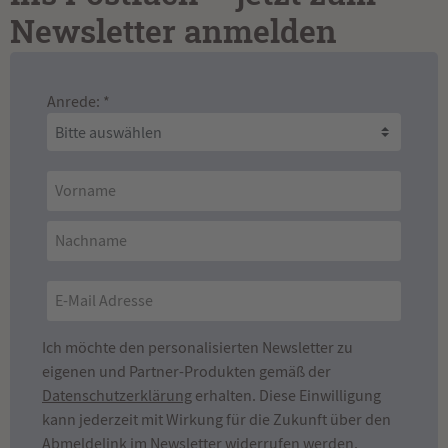
einzelnen Schritt. Ich kann Frau Kreuzer
wärmstens weiterempfehlen und vergebe mit
Newsletter anmelden
Überzeugung die volle Punktzahl. Vielen lieben
Dank und sehr gerne wieder!
Anrede: *
Ich möchte den personalisierten Newsletter zu
eigenen und Partner-Produkten gemäß der
Datenschutzerklärung
erhalten. Diese Einwilligung
kann jederzeit mit Wirkung für die Zukunft über den
Abmeldelink im Newsletter widerrufen werden.