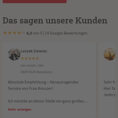
Das sagen unsere Kunden
★
★
★
★
★
4,3
von 5 | 14 Google-Bewertungen
Leszek Ziewiec
★
★
★
★
★
vor einem Jahr
v
DERTOUR Reisebüro
Absolute Empfehlung – Herausragender
Sehr fr
Service von Frau Kreuzer!
Hier fä
Jederzei
Ich möchte an dieser Stelle ein ganz großes
Lob und ein riesiges Dankeschön an Frau
Mehr anzeigen
Kreuzer aussprechen! Selten habe ich im