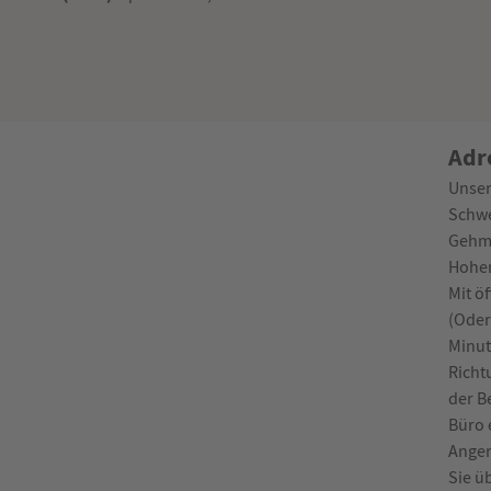
Adr
Unser
Schwe
Gehmi
Hohen
Mit ö
(Oder
Minut
Richt
der B
Büro 
Anger
Sie ü