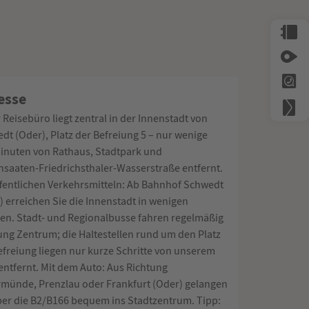
esse
 Reisebüro liegt zentral in der Innenstadt von
dt (Oder), Platz der Befreiung 5 – nur wenige
nuten von Rathaus, Stadtpark und
saaten-Friedrichsthaler-Wasserstraße entfernt.
ffentlichen Verkehrsmitteln: Ab Bahnhof Schwedt
) erreichen Sie die Innenstadt in wenigen
en. Stadt- und Regionalbusse fahren regelmäßig
ung Zentrum; die Haltestellen rund um den Platz
efreiung liegen nur kurze Schritte von unserem
entfernt. Mit dem Auto: Aus Richtung
münde, Prenzlau oder Frankfurt (Oder) gelangen
ber die B2/B166 bequem ins Stadtzentrum. Tipp: