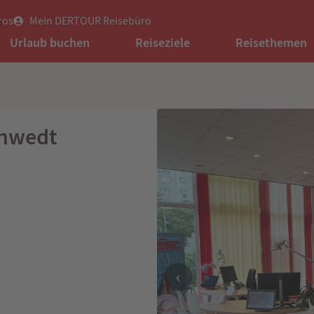
ros
Mein DERTOUR Reisebüro
Urlaub buchen
Reiseziele
Reisethemen
chwedt
‹