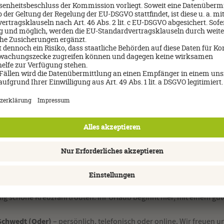
 – Ihrem verlässlichen Partner für Urlaubsberatung, Reiseplan
den Ferien, Kreuzfahrt, Rundreise oder individuelle Fernreise – wir
er Reiseveranstalter, Kreuzfahrtreedereien, Fluggesellschaften 
ren zu und planen mit Ihnen Schritt für Schritt – transparent, struk
artnerlandschaft vergleichen wir tagesaktuell und sichern Ihnen at
nnen wir persönlich – von Skandinavien bis Südostasien, von Citytri
profitieren Sie von geprüfter Qualität,
eisebüroketten Deutschlands
r, Bewegung und echte Erholung. Genau dieses Gespür bringen wir i
ig schöne Kreuzfahrtrouten. Ihr Urlaub beginnt hier, mit einem gut
 Schwedt (Oder)
– persönlich, telefonisch oder online. Wir freuen un