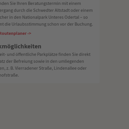
nden Sie Ihren Beratungstermin mit einem
ergang durch die Schwedter Altstadt oder einem
cher in den Nationalpark Unteres Odertal – so
nt die Urlaubsstimmung schon vor der Buchung.
outenplaner ->
kmöglichkeiten
it- und öffentliche Parkplätze finden Sie direkt
atz der Befreiung sowie in den umliegenden
en, z. B. Vierradener Straße, Lindenallee oder
ofstraße.