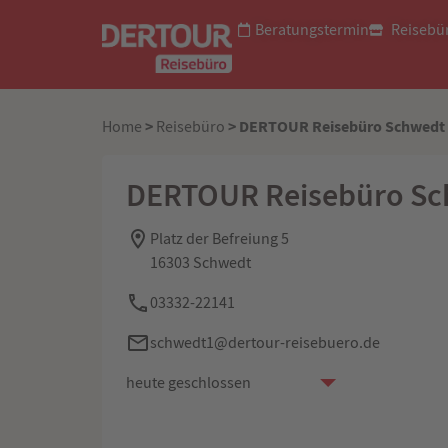
Beratungstermin
Reisebü
>
> DERTOUR Reisebüro Schwedt
Home
Reisebüro
DERTOUR Reisebüro S
Platz der Befreiung 5
16303 Schwedt
03332-22141
schwedt1@dertour-reisebuero.de
heute geschlossen