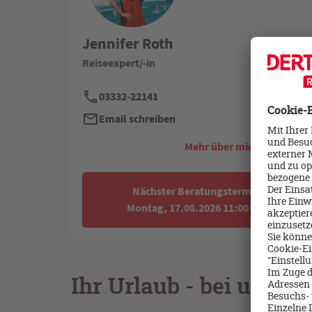
Jennifer Roth
Reiseexpert/-in
03332-22141
Email schreiben
Mehr über mich erfahren -
Nächster Beratungstermin:
Montag, 17.08.2026 11:00 Uhr
Ihr Urlaub - bei uns i