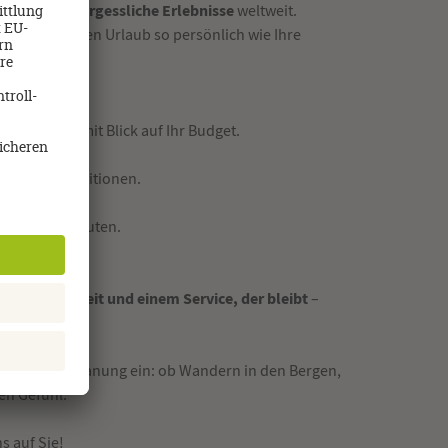
ung und unvergessliche Erlebnisse
weltweit.
 gestalten Ihren Urlaub so persönlich wie Ihre
und Hotels.
turiert und mit Blick auf Ihr Budget.
traktive Konditionen.
ps bis Naturrouten.
 Zuverlässigkeit und einem Service, der bleibt
–
n Ihre Reiseplanung ein: ob Wandern in den Bergen,
en Gefühl.
s auf Sie!