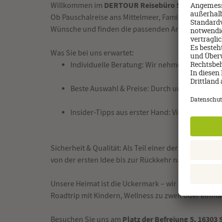
DERTOUR Reisebüro Schwedt (Oder)
Willkommen im
Ob Pauschalreise ans Mittelmeer, Familienurlaub in 
Wünsche und finden die passenden Angebote führend
Was Sie bei uns erwartet:
Individuelle Beratung: Wir nehmen uns Zeit, hö
Beste Auswahl & Preise: Durch unsere starke P
Insider-Tipps aus erster Hand: Viele Ziele ke
Sicherheit & Qualität: Als Teil einer der größten R
von der ersten Idee bis zur Rückkehr nach Hause.
Unsere Heimat ist die Uckermark – wir lieben Natu
Roadtrip mit Kindern, Wellness zu zweit oder einmal
Platz der Befreiung 5, 16303
Besuchen Sie uns am