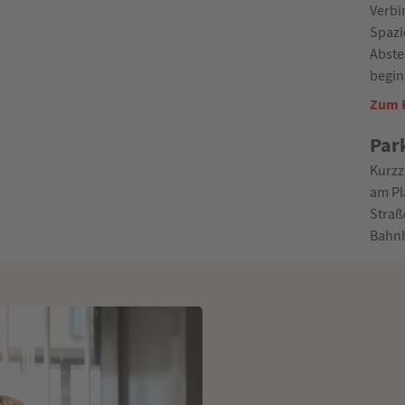
Verbi
Spazi
Abste
begin
Zum R
Par
Kurzze
am Pl
Straß
Bahnh