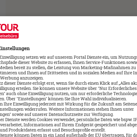
>
n den besten Händen