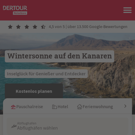
4,5 von 5 | über 13.500 Google-Bewertungen
Wintersonne auf den Kanaren
 Inselglück für Genießer und Entdecker 
Kostenlos planen
Pauschalreise
Hotel
Ferienwohnung
Kre
Abflughafen
Abflughäfen wählen