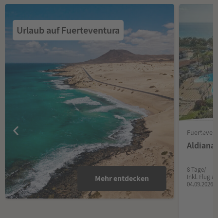
Urlaub auf Fuerteventura
Fuertevent
Aldiana
8 Tage/
Inkl. Flug 
Mehr entdecken
04.09.2026