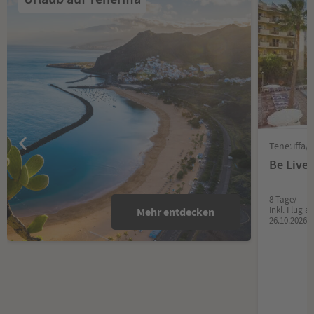
Teneriffa/
Be Live 
8 Tage/
Inkl. Flug 
Mehr entdecken
26.10.2026