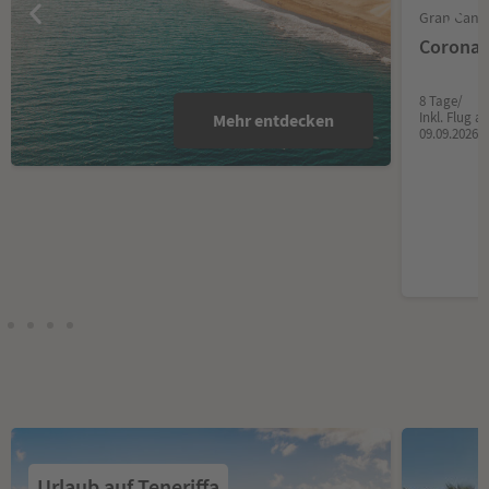
Gran Canar
Corona 
8 Tage/
Inkl. Flug 
Mehr entdecken
09.09.2026
Urlaub auf Teneriffa