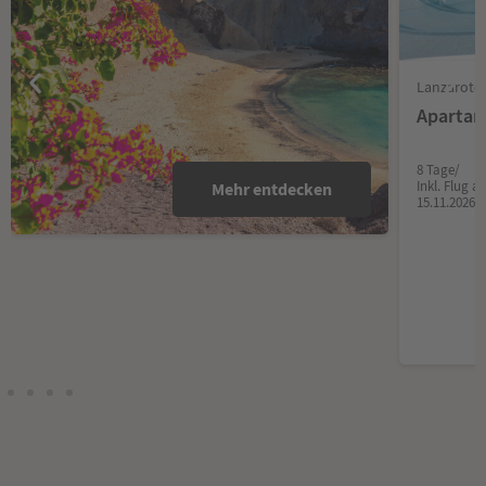
Lanzarote/
Aparta
8 Tage/
Inkl. Flug 
Mehr entdecken
15.11.2026