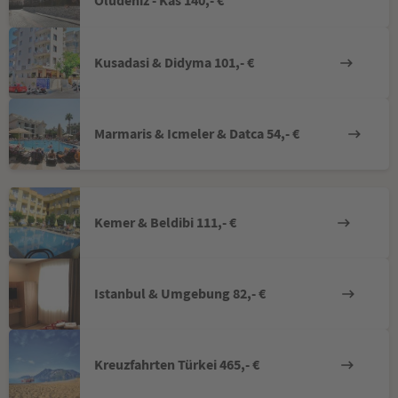
Ölüdeniz - Kas 140,- €
Kusadasi & Didyma 101,- €
Marmaris & Icmeler & Datca 54,- €
Kemer & Beldibi 111,- €
Istanbul & Umgebung 82,- €
Kreuzfahrten Türkei 465,- €