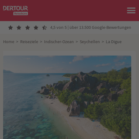
4,5 von 5 | über 13.500 Google-Bewertungen
Home
>
Reiseziele
>
Indischer-Ozean
>
Seychellen
>
La Digue