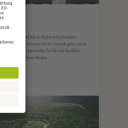
servieren, damit Sie in Ruhe entscheiden
sfreiheit und können Ihren Urlaub ganz nach
sten Reisen spezielle Tarife mit flexibler
en Sie ganz ohne Risiko.