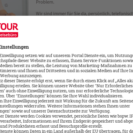
Problem.
Wir sind immer für Sie da, persönlich, telefonis
unserer Website
dertour-reisebüro.de.
en
 Gründe - manchmal kommt alles anders als
Wir halten aktuelle Informationen rund um
bereit und bringen Sie sicher an Ihr Ziel.