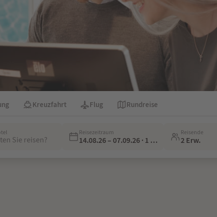
ung
Kreuzfahrt
Flug
Rundreise
otel
Reisezeitraum
Reisende
en Sie reisen?
14.08.26 – 07.09.26 · 1 Woche
2 Erw.