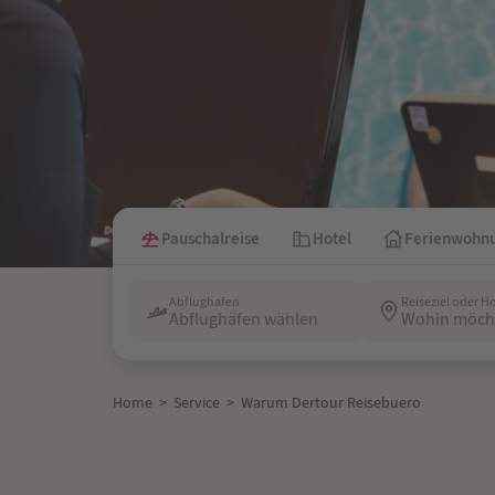
Pauschalreise
Hotel
Ferienwohn
Abflughafen
Reiseziel oder H
Abflughäfen wählen
Wohin möcht
Home
>
Service
>
Warum Dertour Reisebuero