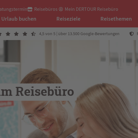
atungstermin
Reisebüros
Mein DERTOUR Reisebüro
Urlaub buchen
Reiseziele
Reisethemen
4,5 von 5 | über 13.500 Google-Bewertungen
im Reisebüro