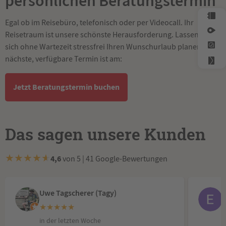
persönlichen Beratungstermin
Egal ob im Reisebüro, telefonisch oder per Videocall. Ihr
Reisetraum ist unsere schönste Herausforderung. Lassen Sie
sich ohne Wartezeit stressfrei Ihren Wunschurlaub planen. Der
nächste, verfügbare Termin ist am:
Jetzt Beratungstermin buchen
Das sagen unsere Kunden
★
★
★
★
★
4,6
von 5 | 41 Google-Bewertungen
Uwe Tagscherer (Tagy)
★
★
★
★
★
in der letzten Woche
v