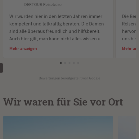
DERTOUR Reisebüro
Wir wurden hier in den letzten Jahren immer
Die Ber
kompetent und tatkräftig beraten. Die Damen
Reisen 
sind alle überaus freundlich und hilfsbereit.
hervorr
Auch hier gilt, man kann nicht alles wissen und
uns bis
dennoch wird alles dafür getan, dass der
kümmern
Mehr anzeigen
Mehr an
Kunde zufrieden ist.
TEAM in
Wir haben stets die versprochenen Angebote
per Mail erhalten.
Auch eine Reiseberatung funktioniert nicht
Bewertungen bereitgestellt von Google
einfach mit den Worten "da will ich hin, jetz
mach mal.
Wir fühlen uns hier sehr wohl und
Wir waren für Sie vor Ort
aufgehoben.
Vielen Dank dafür und die besten Grüße an das
DERTOUR-TEAM in der Bahnhofstraße in
Esslingen.
LG Uwe und Gabi