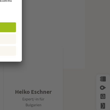
erne:
rtipps
Heiko Eschner
Expert/-in für
Bulgarien