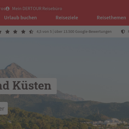
ros
Mein DERTOUR Reisebüro
Urlaub buchen
Reiseziele
Reisethemen
4,5 von 5 | über 13.500 Google-Bewertungen
nd Küsten 
er 