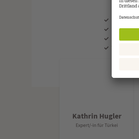
Unse
Kostenlose 
Kostenlose
Persönlich
Wir überne
Kathrin Hugler
Expert/-in für Türkei