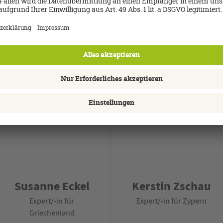
re Spezialisten beraten Sie g
Beratung durch unsere versierten Reise-Spezialisten
s maßgeschneidertes Angebot
e Betreuung vor, während und nach der Reise
hmen die mühsame Reiseplanung und haben viele Inside
Susanne Eckel
Kerstin Zschau
Expert/-in für
Expert/-in für Zypern
Griechenland