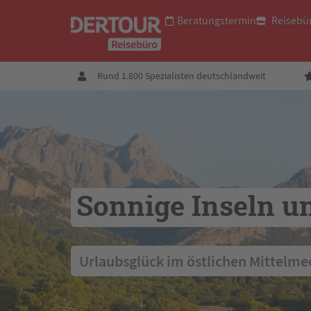
Beratungstermin
Reisebü
Rund 1.800 Spezialisten deutschlandweit
Sonnige Inseln u
 Urlaubsglück im östlichen Mittelme