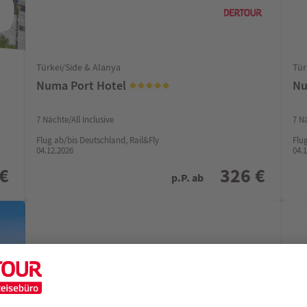
Türkei/Side & Alanya
Tür
Numa Port Hotel
Nu
7 Nächte/All Inclusive
7 Nä
Flug ab/bis Deutschland, Rail&Fly
Flu
04.12.2026
04.
 €
326 €
p.P. ab