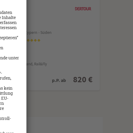
ern/Republik Zypern - Süden
e Ivi Mare
age/Halbpension
g ab/bis Deutschland, Rail&Fly
12.2026
820 €
p.P. ab