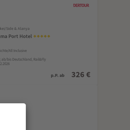
kei/Side & Alanya
ma Port Hotel
chte/All Inclusive
g ab/bis Deutschland, Rail&Fly
12.2026
326 €
p.P. ab