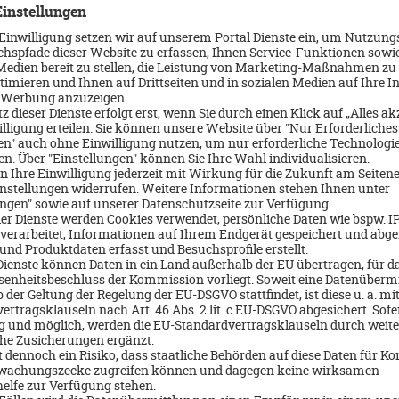
Zypern/Republik Zypern - Süden
Zyp
Leonardo Plaza Cypria Maris Beach Hotel &
Th
Spa
8 Tage/Halbpension
8 T
Flug ab/bis Deutschland, Rail&Fly
Flu
05.12.2026
05.
 €
721 €
p.P. ab