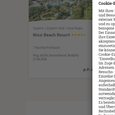
Zypern / Zypern Süd / Ayia Napa
Nissi Beach Resort
7 Nächte/Frühstück
Flug ab/bis Deutschland, Rail&Fly
27.08.2026
930
p.P. ab