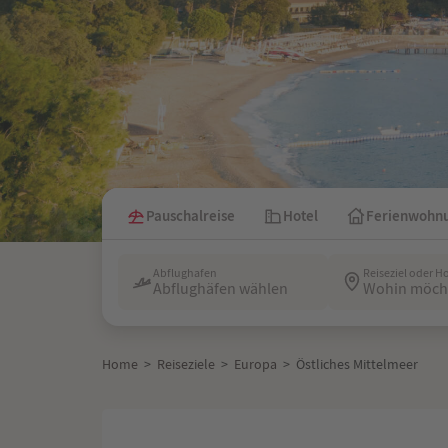
Pauschalreise
Hotel
Ferienwohn
Abflughafen
Reiseziel oder H
Abflughäfen wählen
Wohin möcht
Home
>
Reiseziele
>
Europa
>
Östliches Mittelmeer