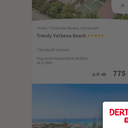
Türkei / Türkische Riviera / Evrenseki
Trendy Verbena Beach
7 Nächte/All Inclusive
Flug ab/bis Deutschland, Rail&Fly
14.11.2026
775
p.P. ab