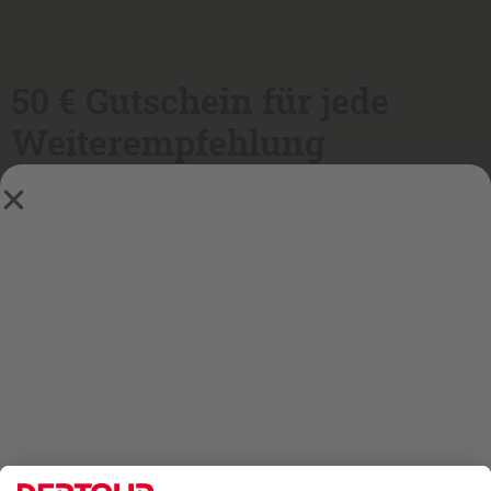
50 € Gutschein für jede
Weiterempfehlung
zum
Unsere Kunden werben Kunden Aktion wurde
31.03.2020 beendert
. Eine Teilnahme nach diesem
Datum ist nicht mehr möglich!
Mehr Service für Sie