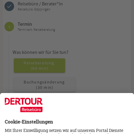
Reisebüro / Berater*in
Reisebüro: Göppingen
Termin
1
Terminart: Reiseberatung
Was können wir für Sie tun?
Reiseberatung
(60 min)
Buchungsänderung
(30 min)
Allgemeine Fragen
(15 min)
Wie möchten Sie beraten werden?