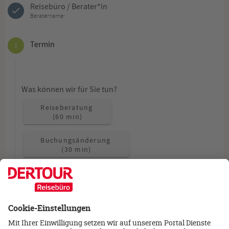
Reisebüro / Berater*in
Beratername:
Termin
1
Was können wir für Sie tun?
Reiseberatung
(60 min)
Buchungsänderung
(30 min)
Allgemeine Fragen
(15 min)
Wie möchten Sie beraten werden?