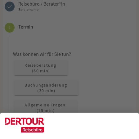
Reisebüro / Berater*in
Beratername:
Termin
1
Was können wir für Sie tun?
Reiseberatung
(60 min)
Buchungsänderung
(30 min)
Allgemeine Fragen
(15 min)
Wie möchten Sie beraten werden?