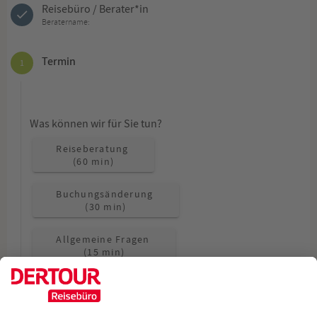
Reisebüro / Berater*in
Beratername:
Termin
1
Was können wir für Sie tun?
Reiseberatung
(60 min)
Buchungsänderung
(30 min)
Allgemeine Fragen
(15 min)
Wie möchten Sie beraten werden?