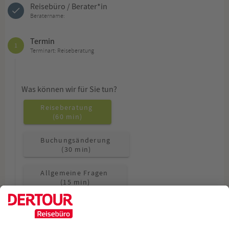
Reisebüro / Berater*in
Beratername:
Termin
1
Terminart: Reiseberatung
Was können wir für Sie tun?
Reiseberatung
(60 min)
Buchungsänderung
(30 min)
Allgemeine Fragen
(15 min)
Wie möchten Sie beraten werden?