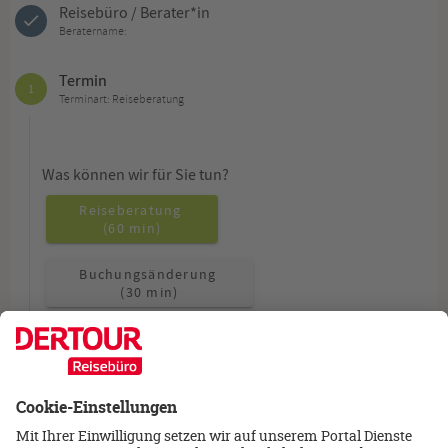
Reisebüro / Berater*in
Beratername:
Termin
1
Terminart: Reiseberatung
Was können wir für Sie tun?
Reiseberatung
(60 min)
Buchungsänderung
(30 min)
Allgemeine Fragen
(15 min)
Wie möchten Sie beraten werden?