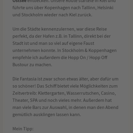
Ostsee
entdecken. Unsere Route startete in Kiel und
führte uns über Kopenhagen nach Tallinn, Helsinki
und Stockholm wieder nach Kiel zurück.
Um die Städte kennenzulernen, war diese Reise
perfekt, da der Hafen z.B. in Tallinn, direkt bei der
Stadt ist und man so viel auf eigene Faust
unternehmen konnte. In Stockholm & Koppenhagen
empfehle ich außerdem die Hopp On / Hopp Off
Bustour zu machen.
Die Fantasia ist zwar schon etwas älter, aber dafür um
so schöner! Das Schiff bietet viele Möglichkeiten zum
Zeitvertreib: Klettergarten, Wasserrutschen, Casino,
Theater, SPA und noch vieles mehr. Außerdem hat
man viele Bars zur Auswahl, in denen man den Abend
gemütlich ausklingen lassen kann.
Mein Tipp: