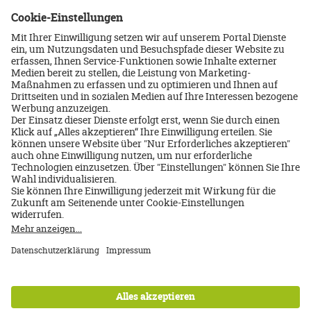
Deutschland/Berlin
Hotel Dorint Kurfürstendamm Berlin
8 Tage/Frühstück
Inkl. Flug ab/bis Deutschland
24.08.2026
825 €
p.P. ab
Über uns