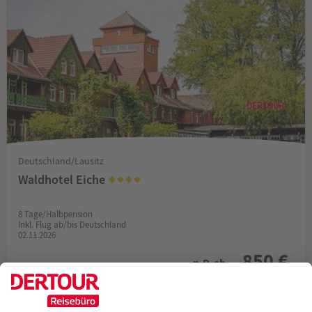
Deutschland/Lausitz
Waldhotel Eiche
8 Tage/Halbpension
Inkl. Flug ab/bis Deutschland
02.11.2026
850 €
p.P. ab