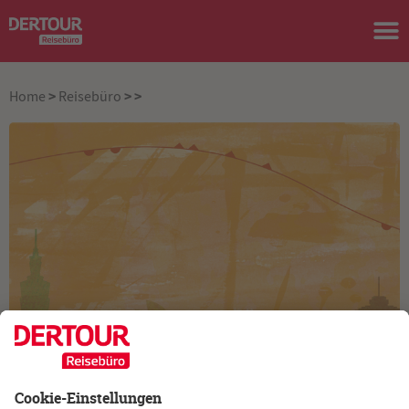
>
>
>
Home
Reisebüro