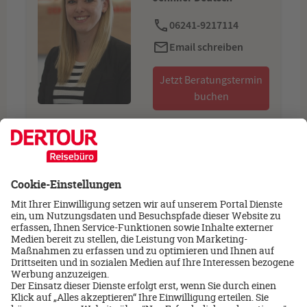
06241-9217114
Email schreiben
Jetzt Beratungstermin
buchen
‹
›