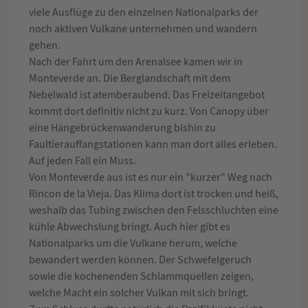
viele Ausflüge zu den einzelnen Nationalparks der
noch aktiven Vulkane unternehmen und wandern
gehen.
Nach der Fahrt um den Arenalsee kamen wir in
Monteverde an. Die Berglandschaft mit dem
Nebelwald ist atemberaubend. Das Freizeitangebot
kommt dort definitiv nicht zu kurz. Von Canopy über
eine Hängebrückenwanderung bishin zu
Faultierauffangstationen kann man dort alles erleben.
Auf jeden Fall ein Muss.
Von Monteverde aus ist es nur ein "kurzer" Weg nach
Rincon de la Vieja. Das Klima dort ist trocken und heiß,
weshalb das Tubing zwischen den Felsschluchten eine
kühle Abwechslung bringt. Auch hier gibt es
Nationalparks um die Vulkane herum, welche
bewandert werden können. Der Schwefelgeruch
sowie die kochenenden Schlammquellen zeigen,
welche Macht ein solcher Vulkan mit sich bringt.