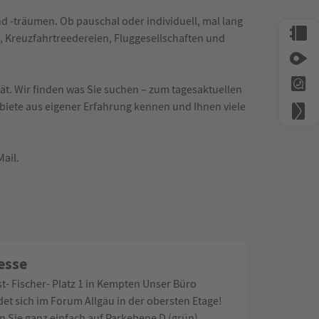
 -träumen. Ob pauschal oder individuell, mal lang
r, Kreuzfahrtreedereien, Fluggesellschaften und
ät. Wir finden was Sie suchen – zum tagesaktuellen
ebiete aus eigener Erfahrung kennen und Ihnen viele
Mail.
esse
t- Fischer- Platz 1 in Kempten Unser Büro
det sich im Forum Allgäu in der obersten Etage!
n Sie ganz einfach auf Parkebene D (grün)