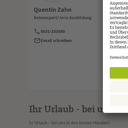
Quentin Zahn
Reiseexpert/-in in Ausbildung
0831-253880
Email schreiben
Ihr Urlaub - bei uns i
hr Urlaub – bei uns in den besten Händen!