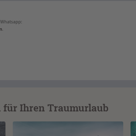
r Whatsapp:
en
.
n für Ihren Traumurlaub