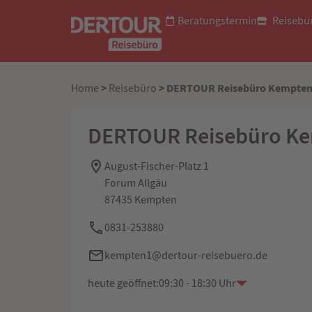
Beratungstermin
Reisebü
>
> DERTOUR Reisebüro Kempte
Home
Reisebüro
DERTOUR Reisebüro K
August-Fischer-Platz 1
Forum Allgäu
87435 Kempten
0831-253880
kempten1@dertour-reisebuero.de
heute geöffnet:
09:30 - 18:30 Uhr