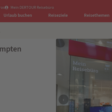
ros
Mein DERTOUR Reisebüro
Urlaub buchen
Reiseziele
Reisethemen
n
empten
‹