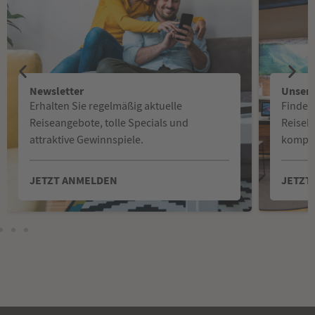
Newsletter
Unsere
Erhalten Sie regelmäßig aktuelle
Finden
Reiseangebote, tolle Specials und
Reisebü
attraktive Gewinnspiele.
kompet
JETZT ANMELDEN
JETZT