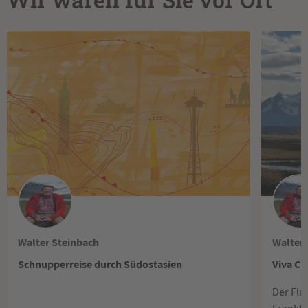
Wir waren für Sie vor Ort
Walter Steinbach
Walter 
Schnupperreise durch Südostasien
Viva Ch
Der Flu