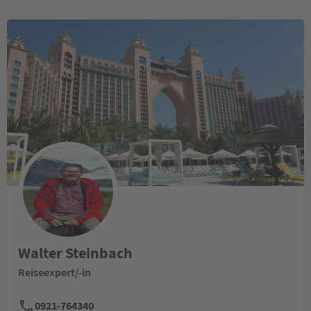
Walter Steinbach
Reiseexpert/-in
0921-764340