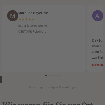
Mathilda Bayerlein
★
★
★
★
★
in der letzten Woche
DERTOUR Reisebüro
DERTour 
man ein
zum Auf
zur Hei
wenn es
Mehr an
Perfekt
Tipps f
aufricht
Und das 
Bewertungen bereitgestellt von Google
Hier is
Compute
Gewisse