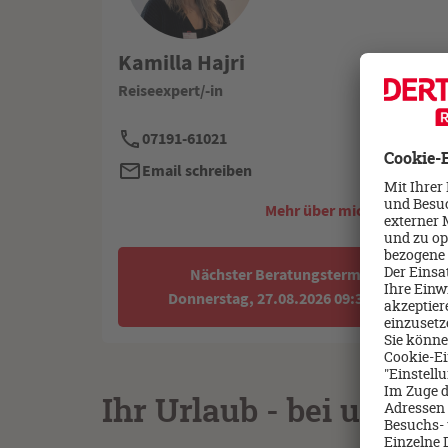
Kamilla Hajri
Reiseexpert/-in
07191-61021
Email schreiben
Mehr über mich erfahren -
Nächster Beratungstermin:
Donnerstag, 27.08.2026 09:30 Uhr
Ihr Urlaub - bei uns i