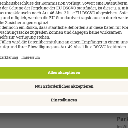
er Ansprechpartner zu allen Urlaubswünschen und -träumen. Ob pau
 Angebotsvielfalt aller führenden Reiseveranstalter, Kreuzfahrtree
utschlands bieten wir Ihnen höchste Sicherheit und Beratungsqualit
 Erfahrung und dem Fachwissen unserer Mitarbeiter, die viele Zielg
. Online. Wir freuen uns auf Ihren Besuch, Ihren Anruf oder Ihre E-
Par
im Wi