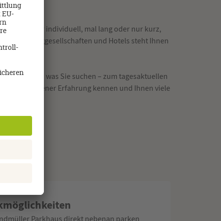
schal oder individuell, mal lang oder nur kurz,
dereien, Fluggesellschaften und Hotels steht Ihnen
ät. Wir finden was Sie suchen – zum tagesaktuellen
ebiete aus eigener Erfahrung kennen und Ihnen viele
Mail.
kmöglichkeiten
ndmüller Parkhaus direkt nebenan parken