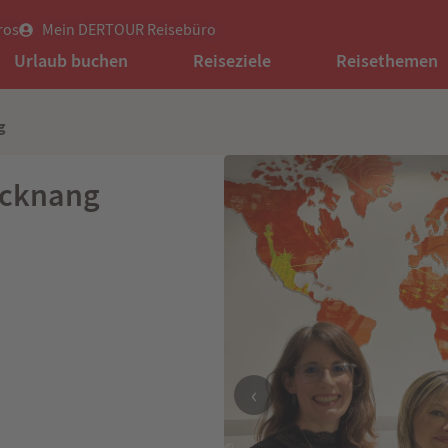
ros
Mein DERTOUR Reisebüro
Urlaub buchen
Reiseziele
Reisethemen
g
acknang
‹