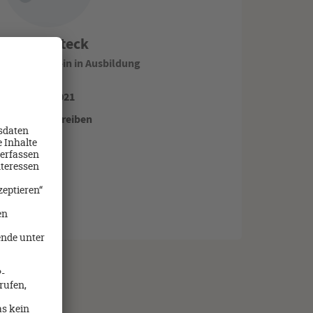
Pauline Steck
Reiseexpert/-in in Ausbildung
07191-61021
Email schreiben