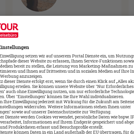
Olga Masur
Reiseexpert/-in
07191-61021
Email schreiben
>
Mehr über mich erfahren ->
Nächster Beratungstermin:
Freitag, 07.08.2026 09:15 Uhr
n den besten Händen