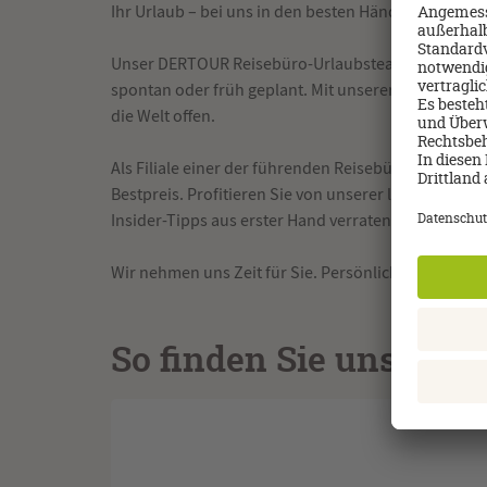
Ihr Urlaub – bei uns in den besten Händen!
Unser DERTOUR Reisebüro-Urlaubsteam ist Ihr ideal
spontan oder früh geplant. Mit unserer umfassenden
die Welt offen.
Als Filiale einer der führenden Reisebüroketten De
Bestpreis. Profitieren Sie von unserer langjährigen
Insider-Tipps aus erster Hand verraten.
Wir nehmen uns Zeit für Sie. Persönlich. Telefonisch
So finden Sie uns